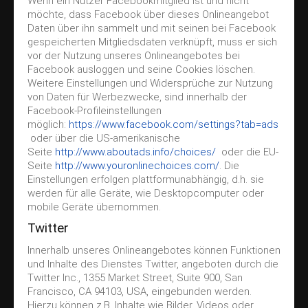
Wenn ein Nutzer Facebookmitglied ist und nicht
möchte, dass Facebook über dieses Onlineangebot
Daten über ihn sammelt und mit seinen bei Facebook
gespeicherten Mitgliedsdaten verknüpft, muss er sich
vor der Nutzung unseres Onlineangebotes bei
Facebook ausloggen und seine Cookies löschen.
Weitere Einstellungen und Widersprüche zur Nutzung
von Daten für Werbezwecke, sind innerhalb der
Facebook-Profileinstellungen
möglich:
https://www.facebook.com/settings?tab=ads
oder über die US-amerikanische
Seite
http://www.aboutads.info/choices/
oder die EU-
Seite
http://www.youronlinechoices.com/
. Die
Einstellungen erfolgen plattformunabhängig, d.h. sie
werden für alle Geräte, wie Desktopcomputer oder
mobile Geräte übernommen.
Twitter
Innerhalb unseres Onlineangebotes können Funktionen
und Inhalte des Dienstes Twitter, angeboten durch die
Twitter Inc., 1355 Market Street, Suite 900, San
Francisco, CA 94103, USA, eingebunden werden.
Hierzu können z.B. Inhalte wie Bilder, Videos oder