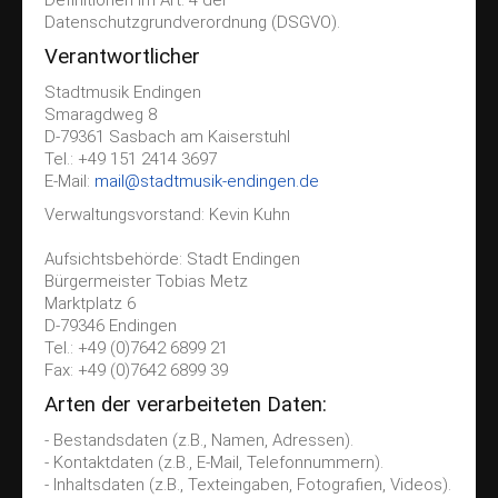
Definitionen im Art. 4 der
Kirchenkonzert
Datenschutzgrundverordnung (DSGVO).
Treffpunkt Kammermüsik
Verantwortlicher
Doppelkonzert
Stadtmusik Endingen
Ausbildung
Smaragdweg 8
D-79361 Sasbach am Kaiserstuhl
Blockflöten
Tel.: +49 151 2414 3697
E-Mail:
mail@stadtmusik-endingen.de
Vororchester
Verwaltungsvorstand: Kevin Kuhn
Jugendkapelle
Kontakt
Aufsichtsbehörde: Stadt Endingen
Bürgermeister Tobias Metz
Impressum
Marktplatz 6
D-79346 Endingen
Datenschutz
Tel.: +49 (0)7642 6899 21
Fax: +49 (0)7642 6899 39
Arten der verarbeiteten Daten:
- Bestandsdaten (z.B., Namen, Adressen).
- Kontaktdaten (z.B., E-Mail, Telefonnummern).
- Inhaltsdaten (z.B., Texteingaben, Fotografien, Videos).