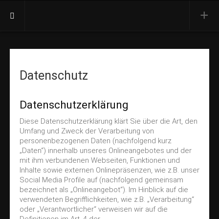
Aktuell
Termine
Datenschutz
Presse
Orchester
Datenschutzerklärung
Vorstand
Diese Datenschutzerklärung klärt Sie über die Art, den
Dirigent
Umfang und Zweck der Verarbeitung von
Besetzung
personenbezogenen Daten (nachfolgend kurz
„Daten“) innerhalb unseres Onlineangebotes und der
Ehrenmitglieder
mit ihm verbundenen Webseiten, Funktionen und
Inhalte sowie externen Onlinepräsenzen, wie z.B. unser
Konzerte
Social Media Profile auf (nachfolgend gemeinsam
Jahreskonzert
bezeichnet als „Onlineangebot“). Im Hinblick auf die
verwendeten Begrifflichkeiten, wie z.B. „Verarbeitung“
Open Air
oder „Verantwortlicher“ verweisen wir auf die