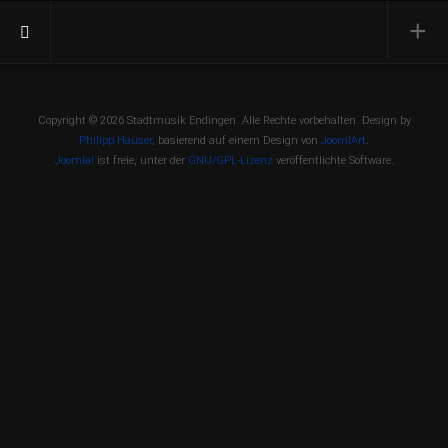
Aktuell
Termine
Copyright © 2026 Stadtmusik Endingen. Alle Rechte vorbehalten. Design by
Philipp Hauser
, basierend auf einem Design von
JoomlArt
.
Presse
Joomla!
ist freie, unter der
GNU/GPL-Lizenz
veröffentlichte Software.
Orchester
Vorstand
Dirigent
Besetzung
Ehrenmitglieder
Konzerte
Jahreskonzert
Open Air