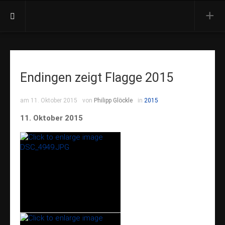
Aktuell
Termine
Endingen zeigt Flagge 2015
Presse
Orchester
am 11. Oktober 2015
von
Philipp Glöckle
in
2015
Vorstand
11. Oktober 2015
Dirigent
Besetzung
Ehrenmitglieder
Konzerte
Jahreskonzert
Open Air