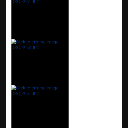
Kirchenkonzert
Treffpunkt Kammermüsik
Doppelkonzert
Ausbildung
Blockflöten
Vororchester
Jugendkapelle
Kontakt
Impressum
Datenschutz