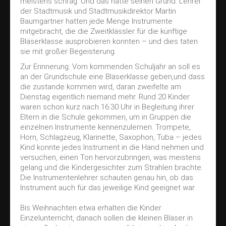
Kirchenkonzert
meistens schräg. Und das hatte seinen Grund: Lehrer
der Stadtmusik und Stadtmusikdirektor Martin
Treffpunkt Kammermüsik
Baumgartner hatten jede Menge Instrumente
mitgebracht, die die Zweitklässler für die künftige
Doppelkonzert
Bläserklasse ausprobieren konnten – und dies taten
Ausbildung
sie mit großer Begeisterung.
Zur Erinnerung: Vom kommenden Schuljahr an soll es
Blockflöten
an der Grundschule eine Bläserklasse geben,und dass
Vororchester
die zustande kommen wird, daran zweifelte am
Dienstag eigentlich niemand mehr. Rund 20 Kinder
Jugendkapelle
waren schon kurz nach 16.30 Uhr in Begleitung ihrer
Eltern in die Schule gekommen, um in Gruppen die
Kontakt
einzelnen Instrumente kennenzulernen. Trompete,
Impressum
Horn, Schlagzeug, Klarinette, Saxophon, Tuba – jedes
Kind konnte jedes Instrument in die Hand nehmen und
Datenschutz
versuchen, einen Ton hervorzubringen, was meistens
gelang und die Kindergesichter zum Strahlen brachte.
Die Instrumentenlehrer schauten genau hin, ob das
Instrument auch für das jeweilige Kind geeignet war.
Bis Weihnachten etwa erhalten die Kinder
Einzelunterricht, danach sollen die kleinen Bläser in