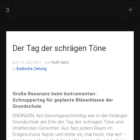
Aktuell
Termine
Der Tag der schrägen Töne
Presse
Orchester
am 14. Juli 2017
von
Ruth Seitz
Vorstand
in
Badische Zeitung
Dirigent
Besetzung
Große Resonanz beim Instrumenten-
Ehrenmitglieder
Schnuppertag für geplante Bläserklasse der
Grundschule.
Konzerte
ENDINGEN.
Am Dienstagnachmittag war in der Endinger
Jahreskonzert
Grundschule am Erle der Tag der schrägen Töne und
strahlenden Gesichter. Aus fast jedem Raum im
Open Air
Erdgeschoss fiepte und tönte es, mal hoch, mal tief –