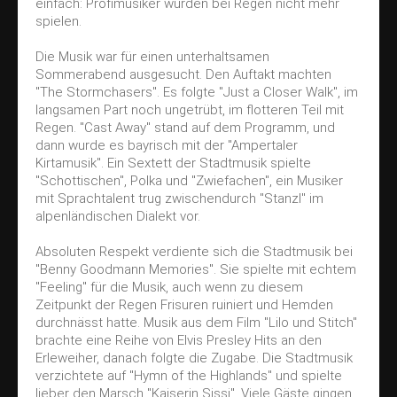
einfach: Profimusiker würden bei Regen nicht mehr
spielen.
Die Musik war für einen unterhaltsamen
Sommerabend ausgesucht. Den Auftakt machten
"The Stormchasers". Es folgte "Just a Closer Walk", im
langsamen Part noch ungetrübt, im flotteren Teil mit
Regen. "Cast Away" stand auf dem Programm, und
dann wurde es bayrisch mit der "Ampertaler
Kirtamusik". Ein Sextett der Stadtmusik spielte
"Schottischen", Polka und "Zwiefachen", ein Musiker
mit Sprachtalent trug zwischendurch "Stanzl" im
alpenländischen Dialekt vor.
Absoluten Respekt verdiente sich die Stadtmusik bei
"Benny Goodmann Memories". Sie spielte mit echtem
"Feeling" für die Musik, auch wenn zu diesem
Zeitpunkt der Regen Frisuren ruiniert und Hemden
durchnässt hatte. Musik aus dem Film "Lilo und Stitch"
brachte eine Reihe von Elvis Presley Hits an den
Erleweiher, danach folgte die Zugabe. Die Stadtmusik
verzichtete auf "Hymn of the Highlands" und spielte
lieber den Marsch "Kaiserin Sissi". Viele Gäste gingen