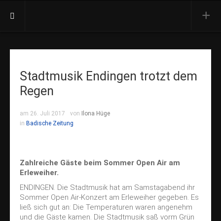
Aktuell
Termine
Stadtmusik Endingen trotzt dem
Presse
Regen
Orchester
Vorstand
am 26. Juli 2017
von
Ilona Hüge
in
Badische Zeitung
Dirigent
Besetzung
Ehrenmitglieder
Zahlreiche Gäste beim Sommer Open Air am
Erleweiher.
Konzerte
ENDINGEN.
Die Stadtmusik hat am Samstagabend ihr
Jahreskonzert
Sommer Open Air-Konzert am Erleweiher gegeben. Es
Open Air
ließ sich gut an: Die Temperaturen waren angenehm
und die Gäste kamen. Die Stadtmusik saß vorm Grün