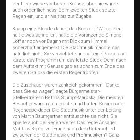
Kirchenkonzert
der Liegewiese vor bester Kulisse, aber sie wurde
Treffpunkt Kammermüsik
auch ordentlich nass. Beim zweiten Stück setzte
Regen ein, und er hielt bis zur Zugabe.
Doppelkonzert
Knapp eine Stunde dauert das Konzert. "Wir spielen
Ausbildung
halt etwas schneller", hatte die Vorsitzende Simone
Löffler noch vor Beginn mit Blick zum Himmel
Blockflöten
scherzhaft angemerkt. Die Stadtmusik machte das
Vororchester
natürlich nicht: Sie verzichtete nur auf eine Pause und
kürzte das Programm um das letzte Stück. Denn nach
Jugendkapelle
dem Auftakt mit Genuss gab es schon zum Ende des
zweiten Stücks die ersten Regentropfen.
Kontakt
Impressum
Die Zuschauer waren zahlreich gekommen. "Danke,
dass Sie es wagen", sagte Bürgermeister-
Datenschutz
Stellvertreterin Bettina Stumpf-Maroska. Die meisten
Besucher waren gut gerüstet und hatten Schirm oder
Regencape dabei. Die Stadtmusik unter der Leitung
von Martin Baumgartner enttäuschte sie nicht. Sie
spielte auch bei Regen weiter. Das regte Ansager
Matthias Klipfel zur Frage nach dem Unterschied
zwischen der Stadtmusik und Profimusikern? Ganz