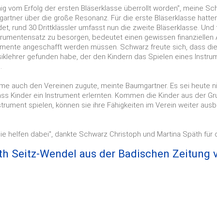
enig vom Erfolg der ersten Bläserklasse überrollt worden", meine Sc
artner über die große Resonanz. Für die erste Bläserklasse hatte
det, rund 30 Drittklässler umfasst nun die zweite Bläserklasse. Und 
trumentensatz zu besorgen, bedeutet einen gewissen finanziellen
rumente angeschafft werden müssen. Schwarz freute sich, dass die 
klehrer gefunden habe, der den Kindern das Spielen eines Instrum
.
me auch den Vereinen zugute, meinte Baumgartner. Es sei heute n
dass Kinder ein Instrument erlernten. Kommen die Kinder aus der G
strument spielen, können sie ihre Fähigkeiten im Verein weiter aus
Sie helfen dabei", dankte Schwarz Christoph und Martina Späth für
uth Seitz-Wendel aus der Badischen Zeitung 