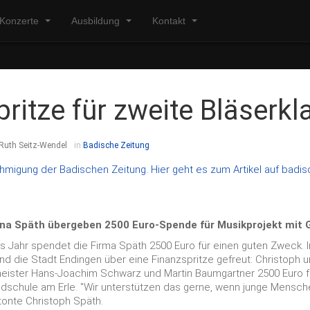
Konzerte
Ausbildung
Kontakt
ritze für zweite Bläserkl
Ruth Seitz-Wendel
in
Badische Zeitung
hmigung der Badischen Zeitung. Hier geht es zum Artikel auf badis
ina Späth übergeben 2500 Euro-Spende für Musikprojekt mit 
 Jahr spendet die Firma Späth 2500 Euro für einen guten Zweck. 
nd die Stadt Endingen über eine Finanzspritze gefreut: Christoph 
eister Hans-Joachim Schwarz und Martin Baumgartner 2500 Euro f
ndschule am Erle. "Wir unterstützen das gerne, wenn junge Mensch
tonte Christoph Späth.