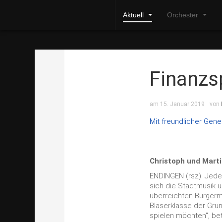
Aktuell
Orchester
Finanzsp
am 15. Januar 2019
von
Mit freundlicher Gene
Christoph und Mart
ENDINGEN (rsz).
Jedes
sich die Stadtmusik u
überreichten Bürgerm
Bläserklasse der Gru
spielen möchten", be