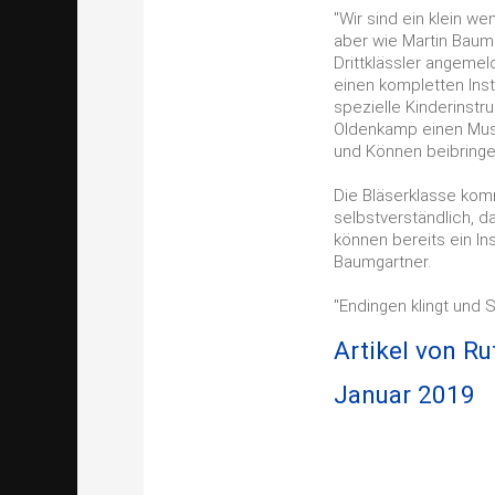
"Wir sind ein klein w
aber wie Martin Baumg
Drittklässler angemel
einen kompletten Ins
spezielle Kinderinst
Oldenkamp einen Musi
und Können beibringe
Die Bläserklasse kom
selbstverständlich, 
können bereits ein In
Baumgartner.
"Endingen klingt und 
Artikel von R
Januar 2019