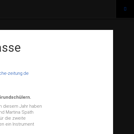
asse
che-zeitung.de
Grundschülern.
In diesem Jahr haben
und Martina Späth
ür die zweite
en ein Instrument