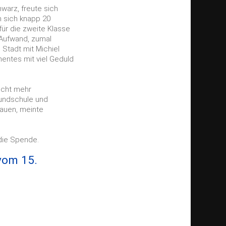
hwarz, freute sich
n sich knapp 20
für die zweite Klasse
 Aufwand, zumal
Stadt mit Michiel
entes mit viel Geduld
icht mehr
rundschule und
bauen, meinte
 die Spende.
vom 15.