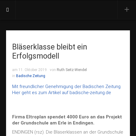
Aktuell
Termine
Bläserklasse bleibt ein
Presse
Erfolgsmodell
Orchester
Vorstand
am 11. Oktober 2019
von
Ruth Seitz-Wendel
in
Badische Zeitung
Dirigent
Besetzung
Mit freundlicher Genehmigung der Badischen Zeitung.
Hier geht es zum Artikel auf badische-zeitung.de
Ehrenmitglieder
Konzerte
Firma Eltroplan spendet 4000 Euro an das Projekt
Jahreskonzert
der Grundschule am Erle in Endingen.
Open Air
ENDINGEN (rsz).
Die Bläserklassen an der Grundschule