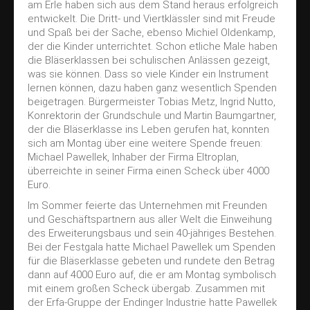
Kirchenkonzert
am Erle haben sich aus dem Stand heraus erfolgreich
entwickelt. Die Dritt- und Viertklässler sind mit Freude
Treffpunkt Kammermüsik
und Spaß bei der Sache, ebenso Michiel Oldenkamp,
Doppelkonzert
der die Kinder unterrichtet. Schon etliche Male haben
die Bläserklassen bei schulischen Anlässen gezeigt,
Ausbildung
was sie können. Dass so viele Kinder ein Instrument
lernen können, dazu haben ganz wesentlich Spenden
Blockflöten
beigetragen. Bürgermeister Tobias Metz, Ingrid Nutto,
Vororchester
Konrektorin der Grundschule und Martin Baumgartner,
der die Bläserklasse ins Leben gerufen hat, konnten
Jugendkapelle
sich am Montag über eine weitere Spende freuen:
Michael Pawellek, Inhaber der Firma Eltroplan,
Kontakt
überreichte in seiner Firma einen Scheck über 4000
Euro.
Impressum
Im Sommer feierte das Unternehmen mit Freunden
Datenschutz
und Geschäftspartnern aus aller Welt die Einweihung
des Erweiterungsbaus und sein 40-jähriges Bestehen.
Bei der Festgala hatte Michael Pawellek um Spenden
für die Bläserklasse gebeten und rundete den Betrag
dann auf 4000 Euro auf, die er am Montag symbolisch
mit einem großen Scheck übergab. Zusammen mit
der Erfa-Gruppe der Endinger Industrie hatte Pawellek